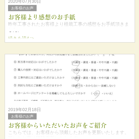
2020年07月30日
お客様のお声
お客様より感想のお手紙
昨年工事されたお客様より植栽工事の感想をお手紙頂きま
した。
続きを読む>
この度は弊社を選んでいただき、誠にありがとうございま
した。
お忙しい中、お手紙をありがとうございます。
また何かあればいつでもご連絡くださ
2019年02月18日
お客様のお声
お客様からいただいたお声をご紹介
こちらでは、お客様から頂戴したお声を更新いたします。
頂いたお声は随時更新いたします。