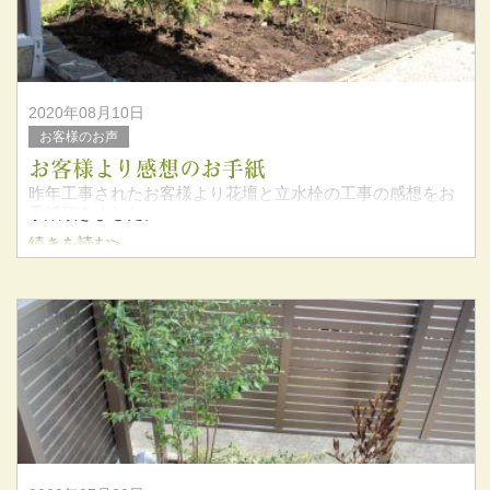
2020年08月10日
お客様のお声
お客様より感想のお手紙
昨年工事されたお客様より花壇と立水栓の工事の感想をお
手紙頂きました。
続きを読む>
この度は弊社を選んでいただき、誠にありがとうございま
した。
お忙しい中、お手紙をありがとうございます。
また何かあればいつでもご