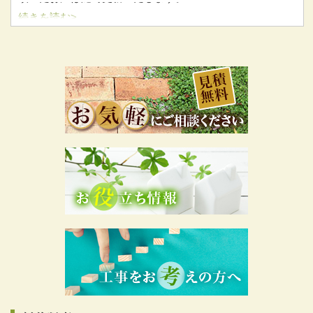
続きを読む>
実のところお客様からの口コミが一番気になるところかと
思います。
当社の雰囲気や工事の対応などお客様からの直接のお