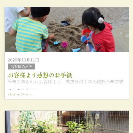
2020年10月11日
お客様のお声
お客様より感想のお手紙
昨年工事されたお客様より、新築外構工事の感想の年賀状
を頂きました。
続きを読む>
この度は弊社を選んでいただき、誠にありがとうございま
した。
またお忙しい中、お手紙をありがとうございます。
何かあればいつでもご連