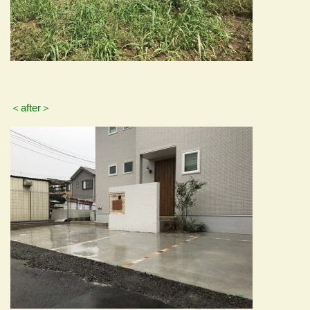
＜after＞